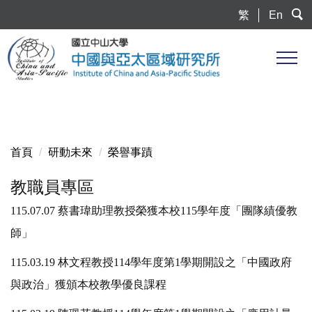
跳
繁
En
到
主
要
內
容
區
首頁
研動未來
榮譽事蹟
教職員專區
115.07.07 蔡書瑋助理教授榮獲本校115學年度「團隊績優教
師」
115.03.19 林文程教授114學年度第1學期開設之「中國政府
與政治」獲頒本校教學優良課程