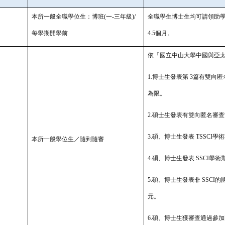
本所一般全職學位生：博班(一-三年級)/
全職學生博士生均可請領助學金。
每學期開學前
4.5個月。
依「國立中山大學中國與亞
1.博士生發表第 3篇有雙向匿
為限。
2.碩士生發表有雙向匿名審查
3.碩、博士生發表 TSSCI學
本所一般學位生／隨到隨審
4.碩、博士生發表 SSCI學術期
5.碩、博士生發表非 SSCI
元。
6.碩、博士生獲審查通過參加