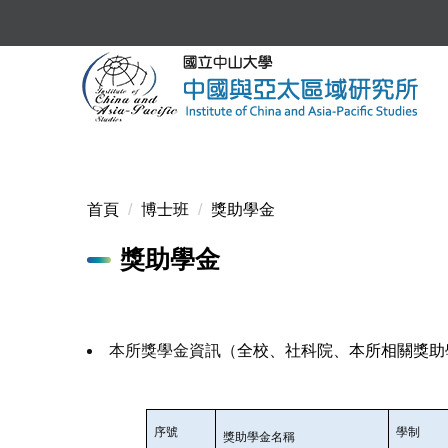
跳
到
主
要
內
容
區
首頁
博士班
獎助學金
獎助學金
本所獎學金資訊（
全校、社科院、本所相關獎助
序號
學制
獎助學金名稱