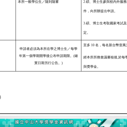
本所一般學位生／隨到隨審
2.碩、博士生參與校內外服務
件，向所辦提出申請。
3.碩、博士生考取國家考試
定。
至多 10
名，每名新台幣壹萬
申請者必須為本所在學之博士生／每學
年第一個學期開學後公布申請期限。(確
經本所所務會議審
核後,於每
實日期另行公告。)
與獎
學金。
）