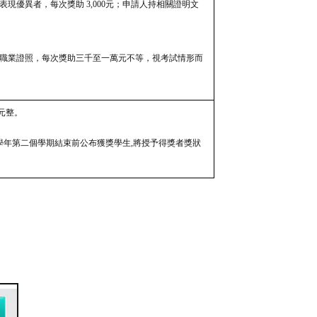
表現優異者，每次獎助 3,000元；申請人持相關證明文
及職業證照，每次獎助三千至一萬元不等，視考試情形而
元整。
學年第二個學期結束前公布獲獎學生,將授予得獎者獎狀