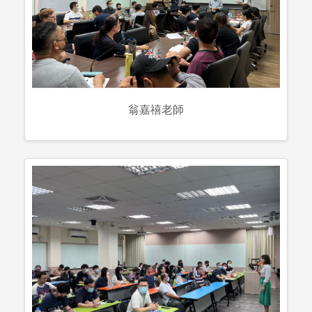
翁嘉禧老師