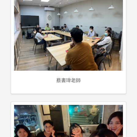
蔡書瑋老師