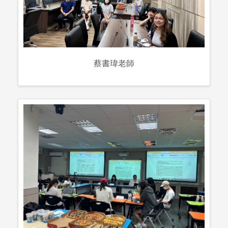
蔡書瑋老師