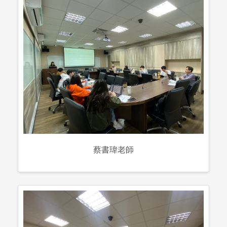
蔡書瑋老師