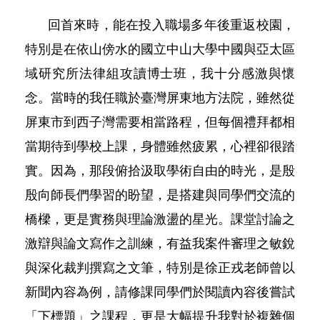
回首來時，能在投入職場多年後重返校園，
特別是在依山傍水的國立中山大學中國與亞太區
域研究所法律組攻讀博士班，我十分感激與懷
念。當時的我任職於臺灣屏東地方法院，雖然從
屏東市到西子灣需要相當路程，但每個禮拜都相
當期待到學校上課，身體雖然疲累，心裡卻很踏
實。因為，那段俯拾汲取學術自由的時光，是殷
殷向師長們學習的盼望，是搭建與同學們交流的
橋樑，更是實務與理論激盪的星光。課堂討論之
激辯與論文寫作之訓練，有益我案件審理之敏銳
與深化裁判撰寫之文筆，特別是徐正戎老師曾以
新聞內容為例，請修課同學們於閱讀內容後嘗試
「下標題」之課程，更是大幅提升我對於複雜個