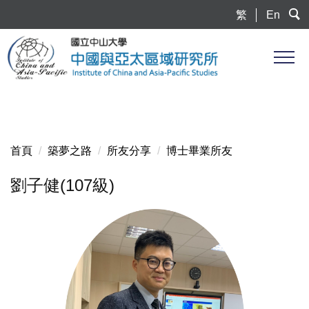
跳
繁
En
到
主
要
內
容
區
首頁
築夢之路
所友分享
博士畢業所友
劉子健(107級)