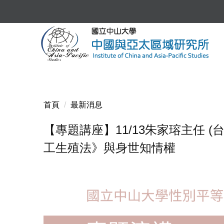
跳
到
主
要
內
容
區
首頁
最新消息
【專題講座】11/13朱家瑢主任
工生殖法》與身世知情權