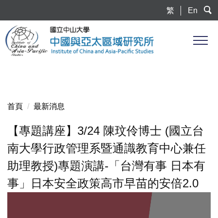
跳
繁
En
到
主
要
內
容
區
首頁
最新消息
【專題講座】3/24 陳玟伶博士 (國立台
南⼤學⾏政管理系暨通識教育中⼼兼任
助理教授)專題演講-「台灣有事 日本有
事」日本安全政策高市早苗的安倍2.0