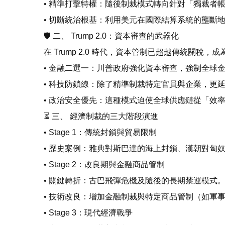
• 精準打擊特權：隨後制裁模式轉向針對「獨裁者
• 切斷統治根基：利用美元在國際結算系統的壟斷
🛡️ 二、 Trump 2.0：資本審查的武器化
在 Trump 2.0 時代，資本管制已超越傳統關稅
• 金融二選一：川普政府強化資本審查，強制全球
• 科技防鎖線：除了精準制裁特定官員與企業，更
• 政治安全優先：這種模式迫使全球供應鏈從「效
⏳ 三、 經濟制裁的三大階段演進
• Stage 1：傳統封鎖與貿易限制
• 歷史案例：雅典對斯巴達的海上封鎖、漢朝對匈
• Stage 2：改良期與金融商品管制
• 關鍵轉折：古巴飛彈危機及隨後的長期禁運模式
• 技術改良：增加金融制裁與特定商品管制（如軍
• Stage 3：現代經濟戰爭