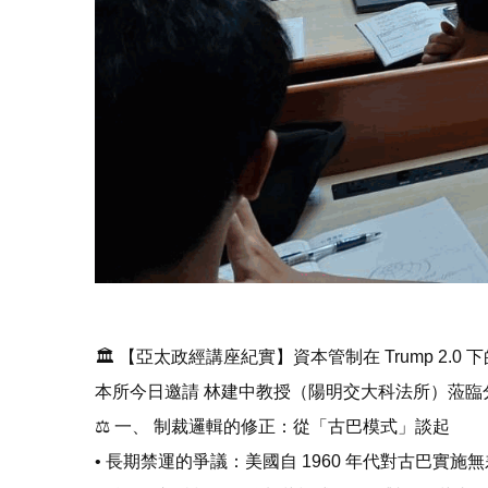
🏛️ 【亞太政經講座紀實】資本管制在 Trump 2
本所今日邀請 林建中教授（陽明交大科法所）蒞
⚖️ 一、 制裁邏輯的修正：從「古巴模式」談起
• 長期禁運的爭議：美國自 1960 年代對古巴