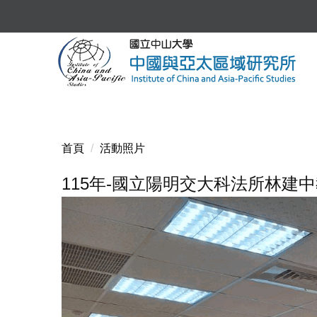
跳
到
主
要
內
容
區
首頁
活動照片
115年-國立陽明交大科法所林建