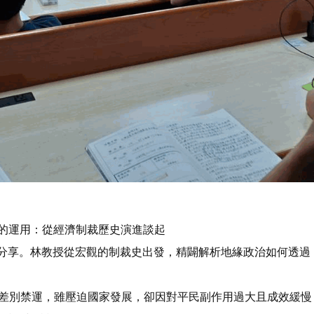
.0 下的運用：從經濟制裁歷史演進談起
臨分享。林教授從宏觀的制裁史出發，精闢解析地緣政治如何透過
實施無差別禁運，雖壓迫國家發展，卻因對平民副作用過大且成效緩