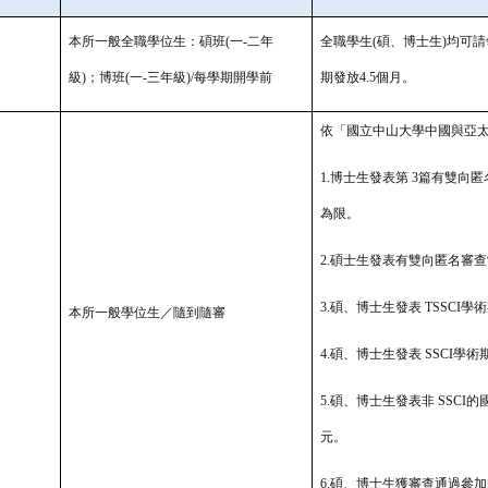
本所一般全職學位生：碩班(一-二年
全職學生(碩、博士生)均可請領
級)；博班(一-三年級)/每學期開學前
期發放4.5個月。
依「國立中山大學中國與亞
1.博士生發表第 3篇有雙向匿
為限。
2.碩士生發表有雙向匿名審查
3.碩、博士生發表 TSSCI學
本所一般學位生／隨到隨審
4.碩、博士生發表 SSCI學術期
5.碩、博士生發表非 SSCI
元。
6.碩、博士生獲審查通過參加