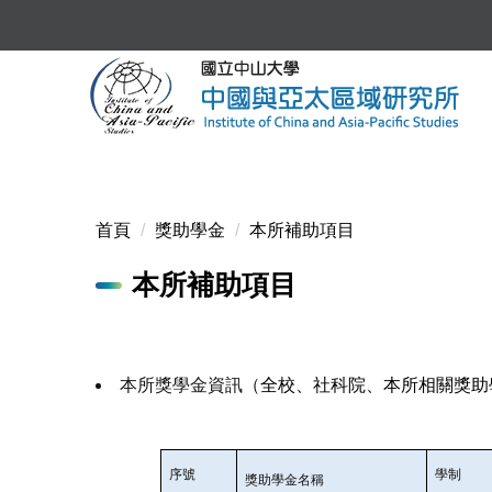
跳
到
主
要
內
容
區
首頁
獎助學金
本所補助項目
本所補助項目
本所獎學金資訊（
全校、社科院、本所相關獎助
序號
學制
獎助學金名稱