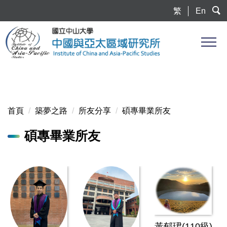
跳
繁
En
到
主
要
內
容
區
首頁
築夢之路
所友分享
碩專畢業所友
碩專畢業所友
黃郁珺(110級)